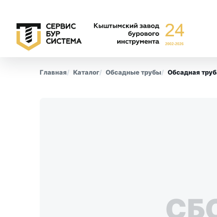
Главная
Каталог
Обсадные трубы
Обсадная труб
Буровые коронки
Обсадны
СА-6
Все позиции
СА-4
КПК
СМ-9
СБ
КТ-10
СТ-2