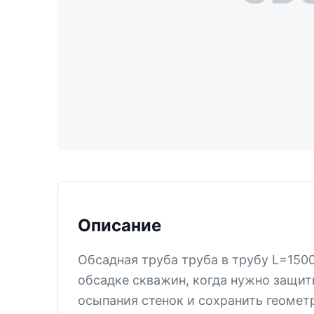
ТИСИЗ
КТ-12
М-5
СМ-6
СМ-5В
СМ-5
КТ-2
СМ-4
КПЗ
Описание
КТ-1
Обсадная труба труба в трубу L=150
СМ-3
обсадке скважин, когда нужно защити
PDC
осыпания стенок и сохранить геоме
Все позиции раздела