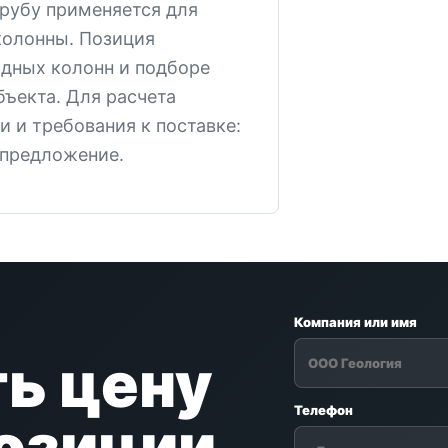
трубу применяется для
колонны. Позиция
адных колонн и подборе
бъекта. Для расчета
и и требования к поставке:
 предложение.
Компания или имя
ь цену
Телефон
позиции