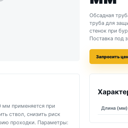
Обсадная труб
труба для защ
стенок при бу
Поставка под з
Запросить це
Характе
0 мм применяется при
Длина (мм)
ть ствол, снизить риск
трию проходки. Параметры: