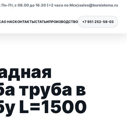
Пн-Пт, с 08.00 до 16.30 (+2 часа по Мск)
sales@bursistema.ru
КА
О НАС
КОНТАКТЫ
СТАТЬИ
ПРОИЗВОДСТВО
+7 951 252-58-03
адная
Ниппели для бурения
Все позиции раздела
а труба в
бу L=1500