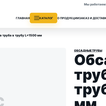
Мы работаем: 
ГЛАВНАЯ
КАТАЛОГ
О ПРОДУКЦИИ
ЗАКАЗ И ДОСТАВ
а труба в трубу L=1500 мм
ОБСАДНЫЕ ТРУБЫ
Обс
е трубы
Колонковые трубы
 раздела
Все позиции раздела
труб
тру
С
мм