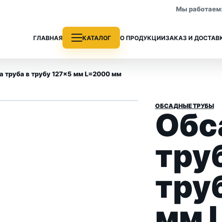
Мы работаем: 
ГЛАВНАЯ
КАТАЛОГ
О ПРОДУКЦИИ
ЗАКАЗ И ДОСТАВ
а труба в трубу 127×5 мм L=2000 мм
ОБСАДНЫЕ ТРУБЫ
Обс
е трубы
Колонковые трубы
 раздела
Все позиции раздела
труб
тру
мм 