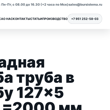
Пн-Пт, с 08.00 до 16.30 (+2 часа по Мск)
sales@bursistema.ru
КА
О НАС
КОНТАКТЫ
СТАТЬИ
ПРОИЗВОДСТВО
+7 951 252-58-03
адная
Ниппели для бурения
Все позиции раздела
а труба в
бу 127×5
L=2000 мм