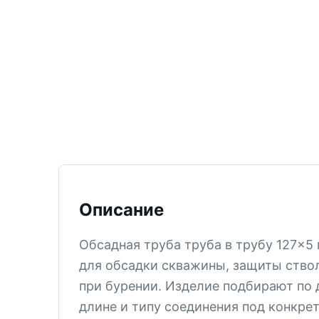
ТИСИЗ
КТ-12
М-5
СМ-6
СМ-5В
СМ-5
КТ-2
СМ-4
Описание
КПЗ
КТ-1
Обсадная труба труба в трубу 127×
для обсадки скважины, защиты ствол
СМ-3
при бурении. Изделие подбирают по 
PDC
длине и типу соединения под конкрет
Все позиции раздела