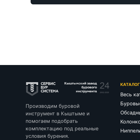
КАТАЛО
Весь ка
Буровы
Производим буровой
Обсадн
инструмент в Кыштыме и
помогаем подобрать
Колонк
комплектацию под реальные
Ниппел
условия бурения.