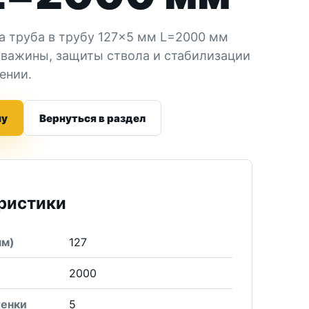
а труба в трубу 127×5 мм L=2000 мм
кважины, защиты ствола и стабилизации
ении.
ну
Вернуться в раздел
ристики
мм)
127
2000
тенки
5