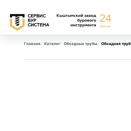
Главная
Каталог
Обсадные трубы
Обсадная труб
Буровые коронки
Обсадны
СА-6
Все позиции
СА-4
КПК
СМ-9
КТ-10
СТ-2