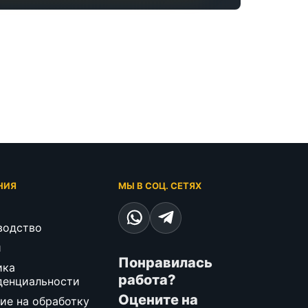
НИЯ
МЫ В СОЦ. СЕТЯХ
водство
и
Понравилась
ика
работа?
денциальности
Оцените на
ие на обработку