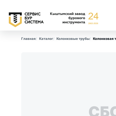
Главная
Каталог
Колонковые трубы
Колонковая 
Буровые коронки
Обсадны
СА-6
Все позиции
СА-4
КПК
СМ-9
СБ
КТ-10
СТ-2