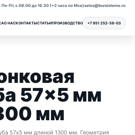
Пн-Пт, с 08.00 до 16.30 (+2 часа по Мск)
sales@bursistema.ru
КА
О НАС
КОНТАКТЫ
СТАТЬИ
ПРОИЗВОДСТВО
+7 951 252-58-03
онковая
Ниппели для бурения
Все позиции раздела
ба 57×5 мм
300 мм
уба 57x5 мм длиной 1300 мм. Геометрия