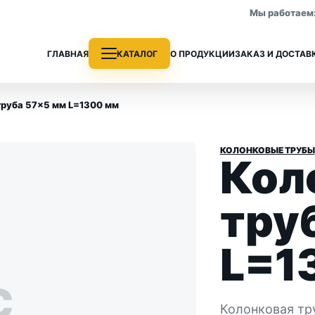
Мы работаем: 
ГЛАВНАЯ
КАТАЛОГ
О ПРОДУКЦИИ
ЗАКАЗ И ДОСТАВ
труба 57×5 мм L=1300 мм
КОЛОНКОВЫЕ ТРУБЫ
Кол
е трубы
Колонковые трубы
 раздела
Все позиции раздела
тру
L=1
С
Колонковая тр