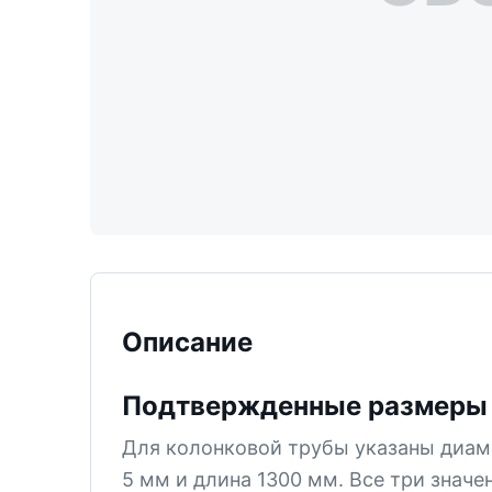
ТИСИЗ
КТ-12
М-5
СМ-6
СМ-5В
СМ-5
КТ-2
СМ-4
КПЗ
Описание
КТ-1
Подтвержденные размеры
СМ-3
PDC
Для колонковой трубы указаны диам
5 мм и длина 1300 мм. Все три значе
Все позиции раздела