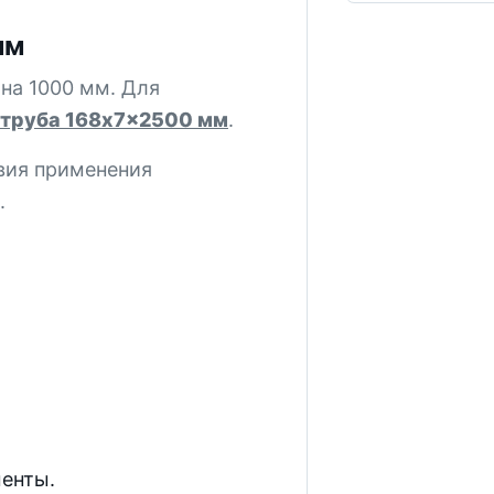
мм
на 1000 мм. Для
труба 168x7x2500 мм
.
вия применения
.
менты.