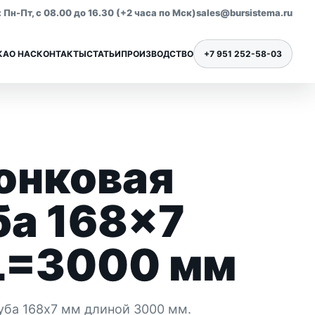
Пн-Пт, с 08.00 до 16.30 (+2 часа по Мск)
sales@bursistema.ru
КА
О НАС
КОНТАКТЫ
СТАТЬИ
ПРОИЗВОДСТВО
+7 951 252-58-03
онковая
Ниппели для бурения
Все позиции раздела
ба 168×7
L=3000 мм
уба 168x7 мм длиной 3000 мм.