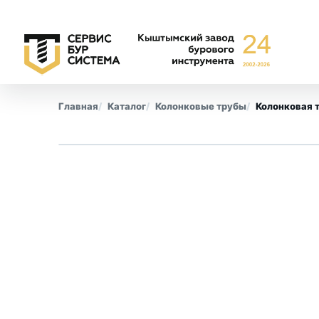
Главная
Каталог
Колонковые трубы
Колонковая 
Буровые коронки
Обсадны
СА-6
Все позиции
СА-4
КПК
СМ-9
КТ-10
СТ-2