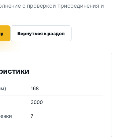
олнение с проверкой присоединения и
ну
Вернуться в раздел
ристики
мм)
168
3000
тенки
7