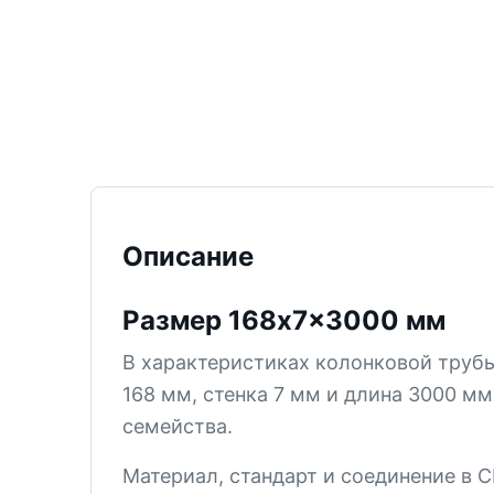
ТИСИЗ
КТ-12
М-5
СМ-6
СМ-5В
СМ-5
Описание
КТ-2
СМ-4
Размер 168x7x3000 мм
КПЗ
В характеристиках колонковой тру
КТ-1
168 мм, стенка 7 мм и длина 3000 мм
СМ-3
семейства.
PDC
Материал, стандарт и соединение в 
Все позиции раздела