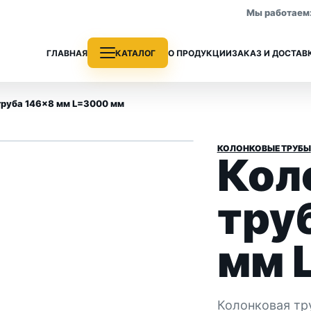
Мы работаем: 
ГЛАВНАЯ
КАТАЛОГ
О ПРОДУКЦИИ
ЗАКАЗ И ДОСТАВ
труба 146×8 мм L=3000 мм
КОЛОНКОВЫЕ ТРУБЫ
Кол
е трубы
Колонковые трубы
 раздела
Все позиции раздела
тру
мм 
Колонковая тр