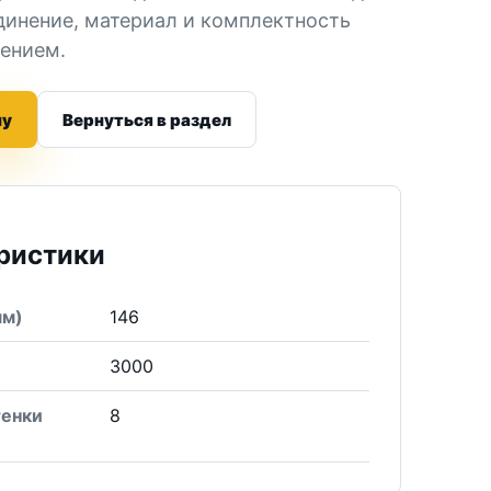
динение, материал и комплектность
лением.
ну
Вернуться в раздел
ристики
мм)
146
3000
тенки
8