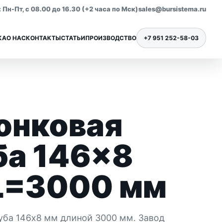
Пн-Пт, с 08.00 до 16.30 (+2 часа по Мск)
sales@bursistema.ru
КА
О НАС
КОНТАКТЫ
СТАТЬИ
ПРОИЗВОДСТВО
+7 951 252-58-03
онковая
Ниппели для бурения
Все позиции раздела
ба 146×8
L=3000 мм
уба 146x8 мм длиной 3000 мм. Завод