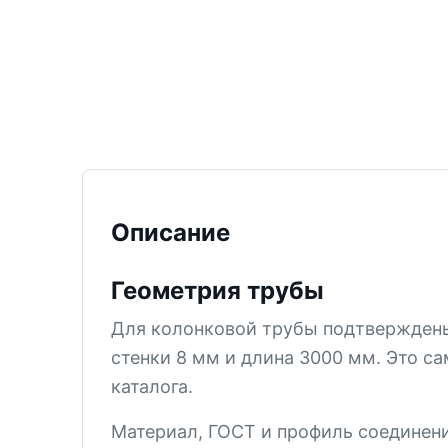
ТИСИЗ
КТ-12
М-5
СМ-6
СМ-5В
СМ-5
Описание
КТ-2
СМ-4
Геометрия трубы
КПЗ
Для колонковой трубы подтвержден
КТ-1
стенки 8 мм и длина 3000 мм. Это с
СМ-3
каталога.
PDC
Материал, ГОСТ и профиль соединени
Все позиции раздела