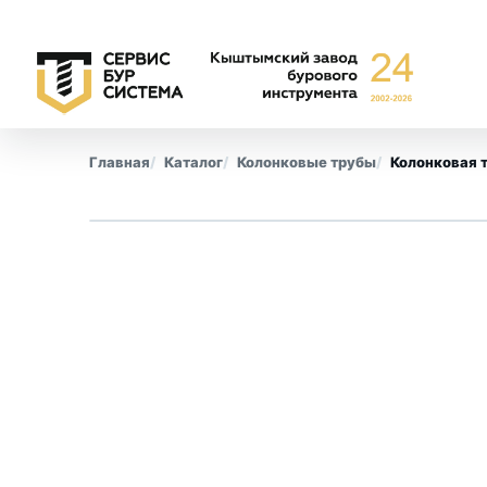
Главная
Каталог
Колонковые трубы
Колонковая 
Буровые коронки
Обсадны
СА-6
Все позиции
СА-4
КПК
СМ-9
КТ-10
СТ-2