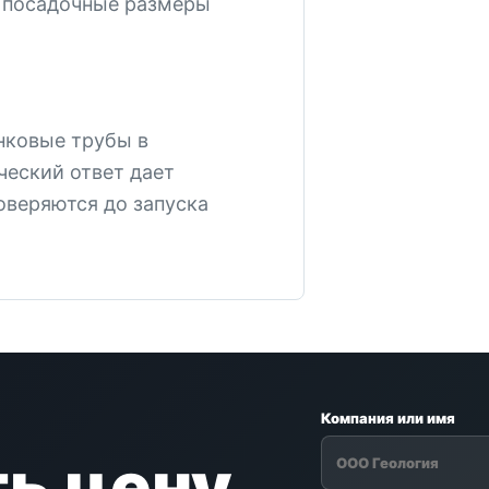
 посадочные размеры
нковые трубы в
ческий ответ дает
оверяются до запуска
Компания или имя
ь цену