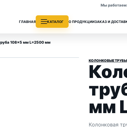
Мы работаем: 
ГЛАВНАЯ
КАТАЛОГ
О ПРОДУКЦИИ
ЗАКАЗ И ДОСТАВ
труба 108×5 мм L=2500 мм
КОЛОНКОВЫЕ ТРУБЫ
Кол
е трубы
Колонковые трубы
 раздела
Все позиции раздела
тру
мм 
Колонковая тр