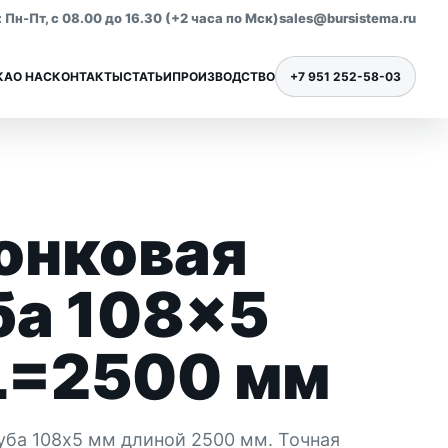
Пн-Пт, с 08.00 до 16.30 (+2 часа по Мск)
sales@bursistema.ru
КА
О НАС
КОНТАКТЫ
СТАТЬИ
ПРОИЗВОДСТВО
+7 951 252-58-03
онковая
Ниппели для бурения
Все позиции раздела
ба 108×5
L=2500 мм
уба 108x5 мм длиной 2500 мм. Точная