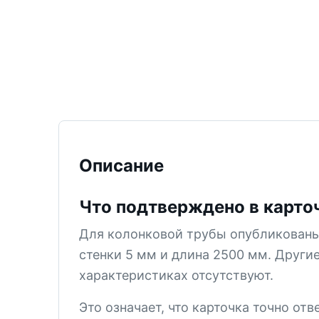
ТИСИЗ
КТ-12
М-5
СМ-6
СМ-5В
СМ-5
Описание
КТ-2
СМ-4
Что подтверждено в карто
КПЗ
Для колонковой трубы опубликованы
КТ-1
стенки 5 мм и длина 2500 мм. Други
СМ-3
характеристиках отсутствуют.
PDC
Это означает, что карточка точно отв
Все позиции раздела