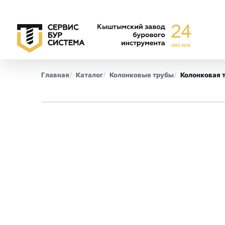
Главная
Каталог
Колонковые трубы
Колонковая 
Буровые коронки
Обсадны
СА-6
Все позиции
СА-4
КПК
СМ-9
КТ-10
СТ-2