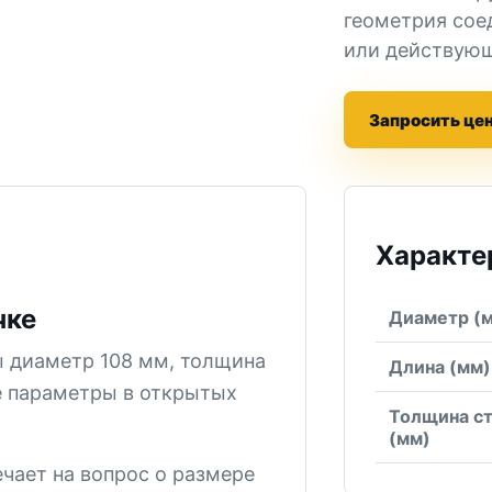
геометрия сое
или действующ
Запросить це
Характе
чке
Диаметр (
 диаметр 108 мм, толщина
Длина (мм)
е параметры в открытых
Толщина с
(мм)
ечает на вопрос о размере