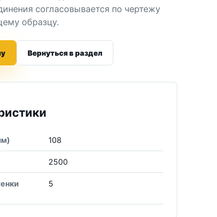
динения согласовывается по чертежу
ему образцу.
ну
Вернуться в раздел
ристики
мм)
108
2500
тенки
5