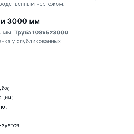
зводственным чертежом.
 и 3000 мм
0 мм.
Труба 108x5x3000
енка у опубликованных
уба;
ации;
но;
ьзуется.