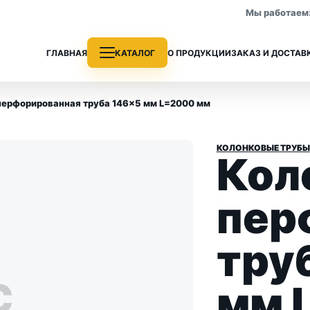
Мы работаем: 
ГЛАВНАЯ
КАТАЛОГ
О ПРОДУКЦИИ
ЗАКАЗ И ДОСТАВ
перфорированная труба 146×5 мм L=2000 мм
КОЛОНКОВЫЕ ТРУБЫ
Кол
е трубы
Колонковые трубы
 раздела
Все позиции раздела
пер
тру
С
мм 