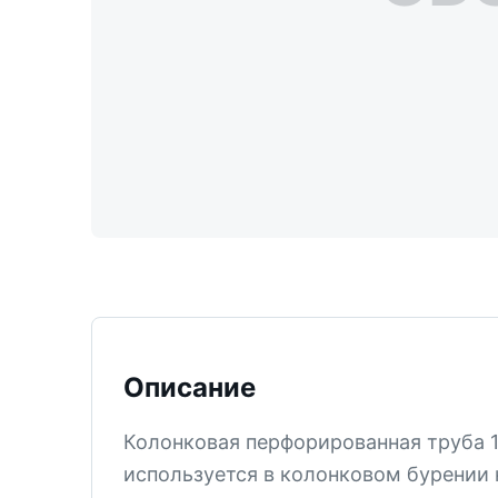
ТИСИЗ
КТ-12
М-5
СМ-6
СМ-5В
СМ-5
КТ-2
СМ-4
КПЗ
КТ-1
Описание
СМ-3
Колонковая перфорированная труба
PDC
используется в колонковом бурении 
Все позиции раздела