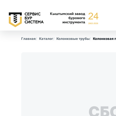
Главная
Каталог
Колонковые трубы
Колонковая 
Буровые коронки
Обсадны
СА-6
Все позиции
СА-4
КПК
СМ-9
СБ
КТ-10
СТ-2