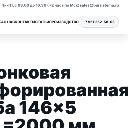
Пн-Пт, с 08.00 до 16.30 (+2 часа по Мск)
sales@bursistema.ru
КА
О НАС
КОНТАКТЫ
СТАТЬИ
ПРОИЗВОДСТВО
+7 951 252-58-03
онковая
Ниппели для бурения
Все позиции раздела
форированна
ба 146×5
L=2000 мм