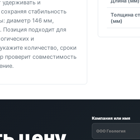
Длина (мм)
т удерживать и
 сохраняя стабильность
Толщина с
ы: диаметр 146 мм,
(мм)
. Позиция подходит для
огических и
 укажите количество, сроки
р проверит совместимость
ение.
Компания или имя
ь цену