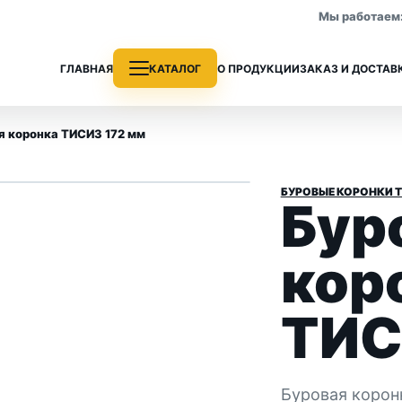
Мы работаем: 
ГЛАВНАЯ
КАТАЛОГ
О ПРОДУКЦИИ
ЗАКАЗ И ДОСТАВ
я коронка ТИСИЗ 172 мм
1
/ 2
›
БУРОВЫЕ КОРОНКИ 
Бур
е трубы
Колонковые трубы
 раздела
Все позиции раздела
кор
ТИС
Буровая корон