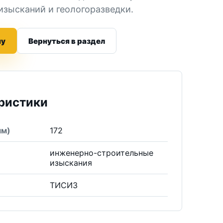
изысканий и геологоразведки.
ну
Вернуться в раздел
ристики
мм)
172
е
инженерно-строительные
изыскания
ТИСИЗ