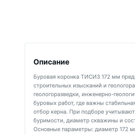
ТИСИЗ
КТ-12
М-5
СМ-6
СМ-5В
Описание
СМ-5
КТ-2
Буровая коронка ТИСИЗ 172 мм пред
СМ-4
строительных изысканий и геологора
КПЗ
геологоразведки, инженерно-геологи
КТ-1
буровых работ, где важны стабильна
отбор керна. При подборе учитывают
СМ-3
буримости, диаметр скважины и сост
PDC
Основные параметры: диаметр 172 м
Все позиции раздела