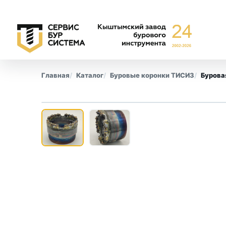
Главная
Каталог
Буровые коронки ТИСИЗ
Бурова
‹
Буровые коронки
Обсадны
СА-6
Все позиции
СА-4
КПК
СМ-9
КТ-10
СТ-2