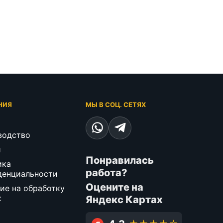
НИЯ
МЫ В СОЦ. СЕТЯХ
водство
и
Понравилась
ика
работа?
денциальности
Оцените на
ие на обработку
х
Яндекс Картах