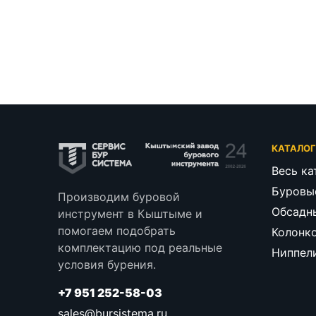
КАТАЛО
Весь ка
Буровы
Производим буровой
Обсадн
инструмент в Кыштыме и
помогаем подобрать
Колонк
комплектацию под реальные
Ниппел
условия бурения.
+7 951 252-58-03
sales@bursistema.ru