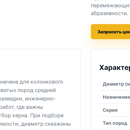
перемежающих
абразивности.
Запросить це
Характе
значена для колонкового
Диаметр (
ватых пород средней
Назначени
разведки, инженерно-
работ, где важны
Серия
тбор керна. При подборе
Тип пород
римости, диаметр скважины