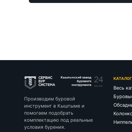
КАТАЛО
Весь ка
Буровы
Производим буровой
Обсадн
инструмент в Кыштыме и
помогаем подобрать
Колонк
комплектацию под реальные
Ниппел
условия бурения.