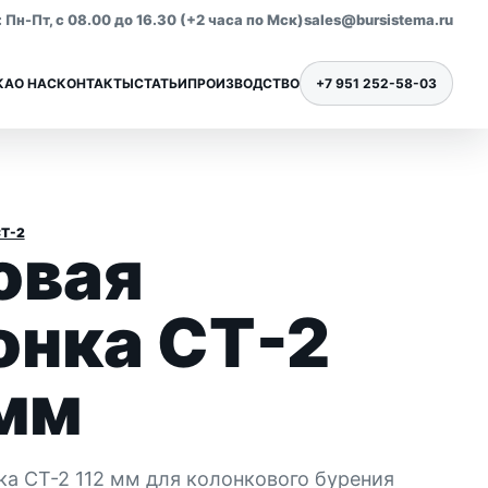
Пн-Пт, с 08.00 до 16.30 (+2 часа по Мск)
sales@bursistema.ru
КА
О НАС
КОНТАКТЫ
СТАТЬИ
ПРОИЗВОДСТВО
+7 951 252-58-03
Т-2
овая
Ниппели для бурения
Все позиции раздела
онка СТ-2
 мм
ка СТ-2 112 мм для колонкового бурения