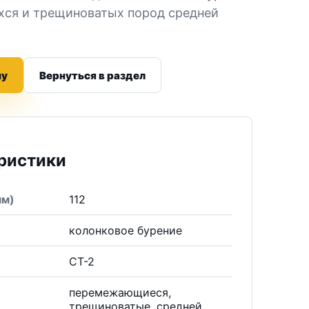
ся и трещиноватых пород средней
ну
Вернуться в раздел
ристики
мм)
112
е
колонковое бурение
СТ-2
перемежающиеся,
трещиноватые, средней