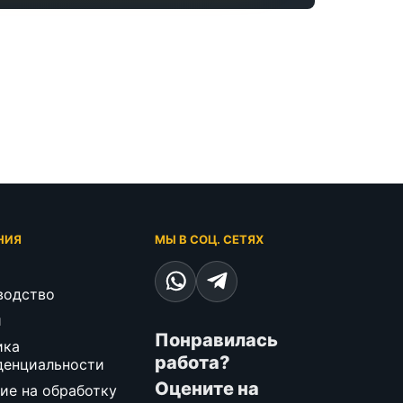
НИЯ
МЫ В СОЦ. СЕТЯХ
водство
и
Понравилась
ика
работа?
денциальности
Оцените на
ие на обработку