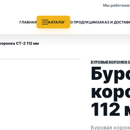
Мы работаем: 
ГЛАВНАЯ
КАТАЛОГ
О ПРОДУКЦИИ
ЗАКАЗ И ДОСТАВ
коронка СТ-2 112 мм
1
/ 3
›
БУРОВЫЕ КОРОНКИ С
Бур
е трубы
Колонковые трубы
 раздела
Все позиции раздела
кор
112
Буровая корон