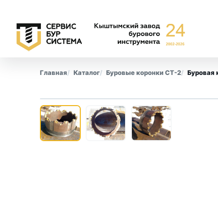
Главная
Каталог
Буровые коронки СТ-2
Буровая 
‹
Буровые коронки
Обсадны
СА-6
Все позиции
СА-4
КПК
СМ-9
КТ-10
СТ-2