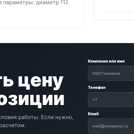
е параметры: диаметр 112
Компания или имя
ь цену
Телефон
позиции
Email
словия работы. Если нужно,
расчетом.