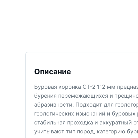
ТИСИЗ
КТ-12
М-5
СМ-6
СМ-5В
СМ-5
Описание
КТ-2
СМ-4
Буровая коронка СТ-2 112 мм предна
КПЗ
бурения перемежающихся и трещино
КТ-1
абразивности. Подходит для геолого
геологических изысканий и буровых 
СМ-3
стабильная проходка и аккуратный о
PDC
учитывают тип пород, категорию бу
Все позиции раздела