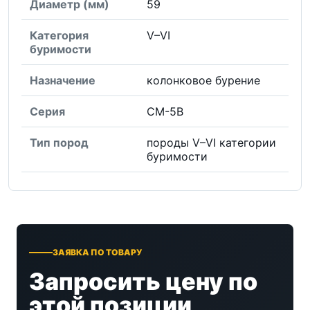
Диаметр (мм)
59
Категория
V–VI
буримости
Назначение
колонковое бурение
Серия
СМ-5В
Тип пород
породы V–VI категории
буримости
ЗАЯВКА ПО ТОВАРУ
Запросить цену по
этой позиции