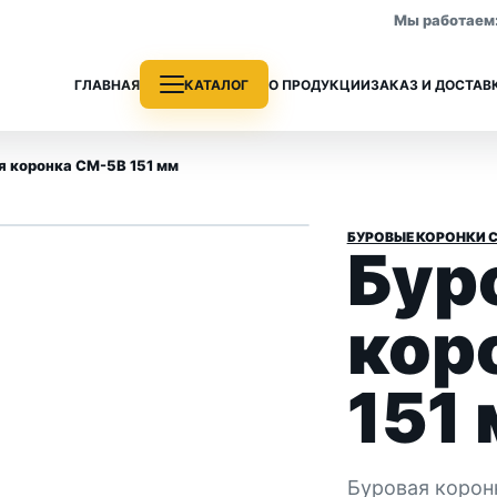
Мы работаем: 
ГЛАВНАЯ
КАТАЛОГ
О ПРОДУКЦИИ
ЗАКАЗ И ДОСТАВ
я коронка СМ-5В 151 мм
1
/ 2
›
БУРОВЫЕ КОРОНКИ 
Бур
е трубы
Колонковые трубы
 раздела
Все позиции раздела
кор
151
Буровая корон