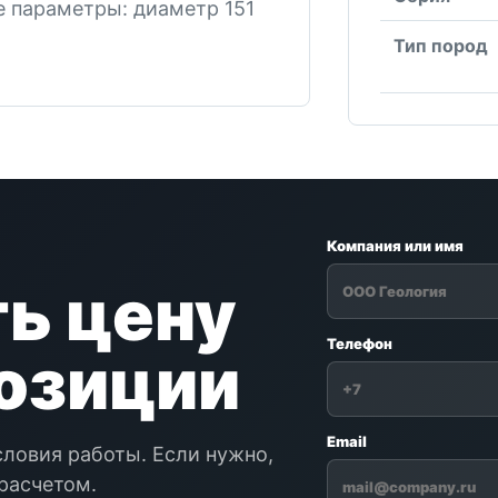
е параметры: диаметр 151
Тип пород
Компания или имя
ь цену
Телефон
позиции
Email
словия работы. Если нужно,
расчетом.