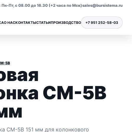
Пн-Пт, с 08.00 до 16.30 (+2 часа по Мск)
sales@bursistema.ru
КА
О НАС
КОНТАКТЫ
СТАТЬИ
ПРОИЗВОДСТВО
+7 951 252-58-03
СМ-5В
овая
Ниппели для бурения
Все позиции раздела
онка СМ-5В
 мм
ка СМ-5В 151 мм для колонкового