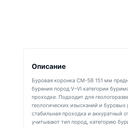
ТИСИЗ
КТ-12
М-5
СМ-6
СМ-5В
СМ-5
Описание
КТ-2
СМ-4
Буровая коронка СМ-5В 151 мм предн
КПЗ
бурения пород V–VI категории бурим
КТ-1
проходке. Подходит для геологоразв
геологических изысканий и буровых 
СМ-3
стабильная проходка и аккуратный о
PDC
учитывают тип пород, категорию бу
Все позиции раздела