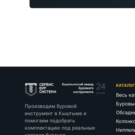
КАТАЛО
Весь ка
Буровы
Производим буровой
Обсадн
инструмент в Кыштыме и
помогаем подобрать
Колонк
комплектацию под реальные
Ниппел
условия бурения.