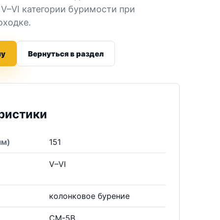
 V–VI категории буримости при
оходке.
ну
Вернуться в раздел
ристики
мм)
151
V–VI
е
колонковое бурение
СМ-5В