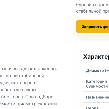
бурения пород
стабильной пр
Запросить це
Характе
азначена для колонкового
Диаметр (
ости при стабильной
Категория
едки, инженерно-
буримости
работ, где важны
тбор керна. При подборе
Назначени
римости, диаметр скважины
Серия