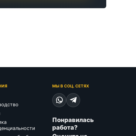
НИЯ
МЫ В СОЦ. СЕТЯХ
водство
и
Понравилась
ика
работа?
денциальности