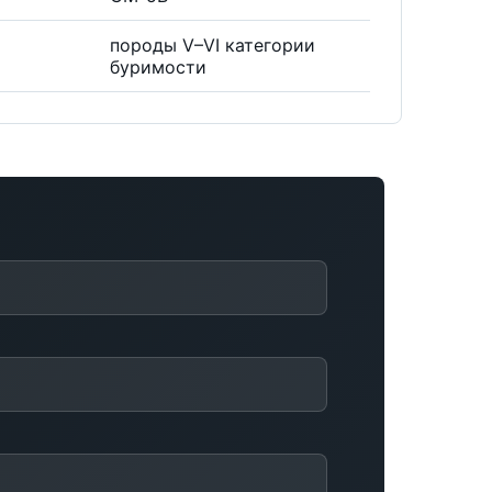
породы V–VI категории
буримости