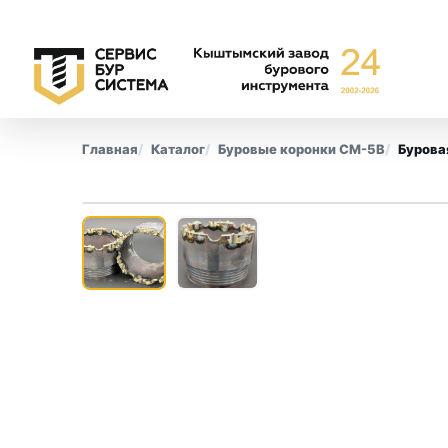
Главная
Каталог
Буровые коронки СМ-5В
Бурова
‹
Буровые коронки
Обсадны
СА-6
Все позиции
СА-4
КПК
СМ-9
КТ-10
СТ-2