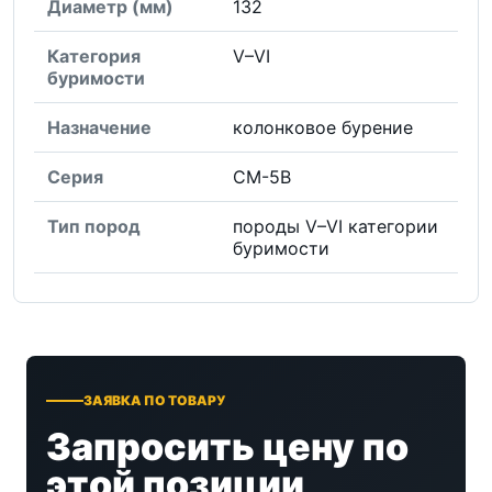
Диаметр (мм)
132
Категория
V–VI
буримости
Назначение
колонковое бурение
Серия
СМ-5В
Тип пород
породы V–VI категории
буримости
ЗАЯВКА ПО ТОВАРУ
Запросить цену по
этой позиции