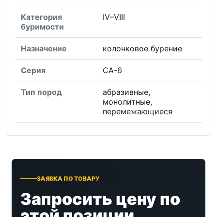
Категория
IV–VIII
буримости
Назначение
колонковое бурение
Серия
СА-6
Тип пород
абразивные,
монолитные,
перемежающиеся
ЗАЯВКА ПО ТОВАРУ
Запросить цену по
этой позиции