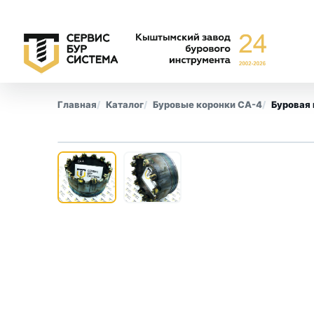
Главная
Каталог
Буровые коронки СА-4
Буровая 
‹
Буровые коронки
Обсадны
СА-6
Все позиции
СА-4
КПК
СМ-9
КТ-10
СТ-2