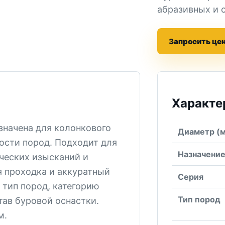
абразивных и 
Запросить це
Характе
значена для колонкового
Диаметр (
ости пород. Подходит для
Назначени
ческих изысканий и
я проходка и аккуратный
Серия
 тип пород, категорию
Тип пород
ав буровой оснастки.
м.