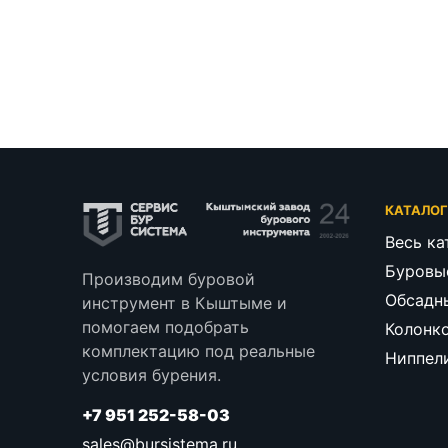
КАТАЛО
Весь ка
Буровы
Производим буровой
Обсадн
инструмент в Кыштыме и
помогаем подобрать
Колонк
комплектацию под реальные
Ниппел
условия бурения.
+7 951 252-58-03
sales@bursistema.ru