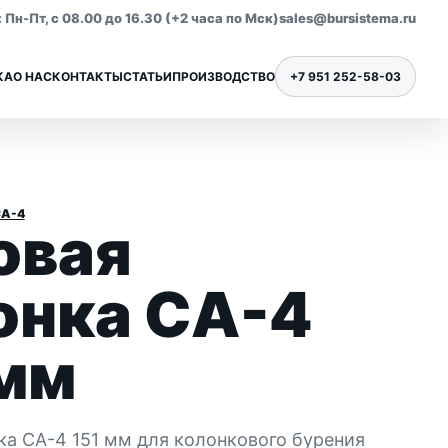
Пн-Пт, с 08.00 до 16.30 (+2 часа по Мск)
sales@bursistema.ru
КА
О НАС
КОНТАКТЫ
СТАТЬИ
ПРОИЗВОДСТВО
+7 951 252-58-03
СА-4
овая
Ниппели для бурения
Все позиции раздела
онка СА-4
 мм
ка СА-4 151 мм для колонкового бурения