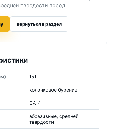
средней твердости пород.
ну
Вернуться в раздел
ристики
мм)
151
е
колонковое бурение
СА-4
абразивные, средней
твердости