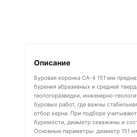
ТИСИЗ
КТ-12
М-5
СМ-6
СМ-5В
Описание
СМ-5
КТ-2
Буровая коронка СА-4 151 мм предна
СМ-4
бурения абразивных и средней тверд
КПЗ
геологоразведки, инженерно-геологи
КТ-1
буровых работ, где важны стабильна
отбор керна. При подборе учитывают
СМ-3
буримости, диаметр скважины и сост
PDC
Основные параметры: диаметр 151 м
Все позиции раздела