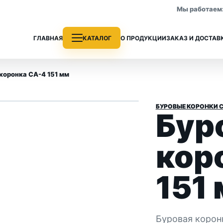
Мы работаем: 
ГЛАВНАЯ
КАТАЛОГ
О ПРОДУКЦИИ
ЗАКАЗ И ДОСТАВ
коронка СА-4 151 мм
1
/ 2
›
БУРОВЫЕ КОРОНКИ 
Бур
е трубы
Колонковые трубы
 раздела
Все позиции раздела
кор
151
Буровая корон