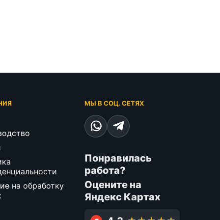
НИЯ
МЫ В СОЦ. СЕТЯХ
водство
и
Понравилась
ика
работа?
денциальности
Оцените на
ие на обработку
х
Яндекс Картах