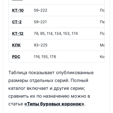
КТ-10
59–222
Породы
СТ-2
59–221
Перем
КТ-12
76, 95, 114, 134, 153, 174
Породы
КПК
93–225
Малоа
PDC
116, 155, 176
Корон
Таблица показывает опубликованные
размеры отдельных серий. Полный
каталог включает и другие серии;
сравнить их по назначению можно в
статье
«Типы буровых коронок»
.